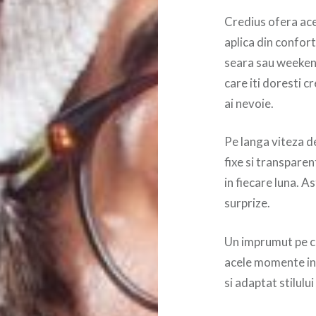
Credius ofera aces
aplica din confort
seara sau weekend
care iti doresti c
ai nevoie.
Pe langa viteza d
fixe si transparen
in fiecare luna. A
surprize.
Un imprumut pe ca
acele momente in 
si adaptat stilului