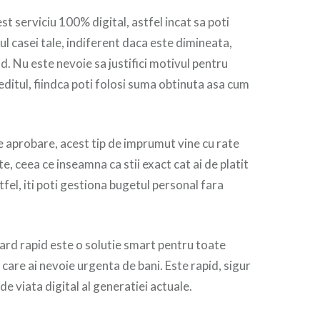
t serviciu 100% digital, astfel incat sa poti
ul casei tale, indiferent daca este dimineata,
. Nu este nevoie sa justifici motivul pentru
reditul, fiindca poti folosi suma obtinuta asa cum
e aprobare, acest tip de imprumut vine cu rate
te, ceea ce inseamna ca stii exact cat ai de platit
stfel, iti poti gestiona bugetul personal fara
rd rapid este o solutie smart pentru toate
care ai nevoie urgenta de bani. Este rapid, sigur
 de viata digital al generatiei actuale.