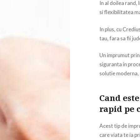
In al doilea rand,
si flexibilitatea
In plus, cu Crediu
tau, fara sa fii ju
Un imprumut prin 
siguranta in proce
solutie moderna, 
Cand este
rapid pe 
Acest tip de impr
care viata te ia p