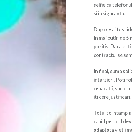
selfie cu telefonu
si in siguranta.
Dupa ce ai fost id
In mai putin de 5 
pozitiv. Daca esti 
contractul se sem
In final, suma sol
intarzieri. Poti f
reparatii, sanatat
iti cere justificari
Totul se intampla
rapid pe card dev
adaptata vietii m