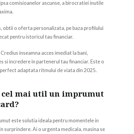
 lipsa comisioanelor ascunse, a birocratiei inutile
 maxima.
s, obtii o oferta personalizata, pe baza profilului
decat pentru istoricul tau financiar.
Credius inseamna acces imediat la bani,
s si incredere in partenerul tau financiar. Este o
perfect adaptata ritmului de viata din 2025.
 cel mai util un imprumut
card?
umut este solutia ideala pentru momentele in
rin surprindere. Ai o urgenta medicala, masina se