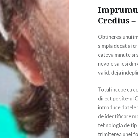
Imprumut 
Credius – 
Obtinerea unui im
simpla decat ai c
cateva minute si s
nevoie sa iesi din
valid, deja indepl
Totul incepe cu c
direct pe site-ul C
introduce datele t
de identificare mo
tehnologia de tip
trimiterea unei fo