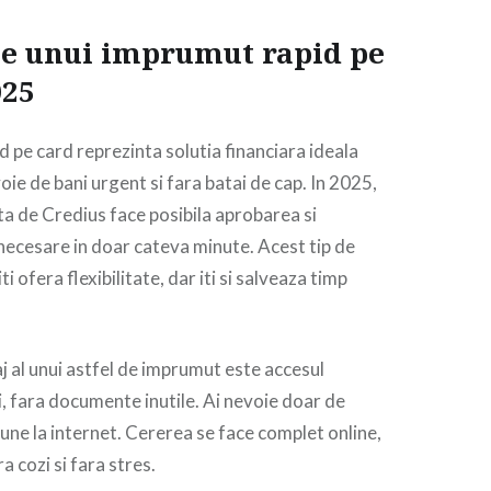
le unui imprumut rapid pe
025
 pe card reprezinta solutia financiara ideala
oie de bani urgent si fara batai de cap. In 2025,
ta de Credius face posibila aprobarea si
necesare in doar cateva minute. Acest tip de
ti ofera flexibilitate, dar iti si salveaza timp
aj al unui astfel de imprumut este accesul
i, fara documente inutile. Ai nevoie doar de
iune la internet. Cererea se face complet online,
ra cozi si fara stres.