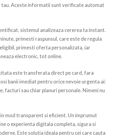
l tau. Aceste informatii sunt verificate automat
entificat, sistemul analizeaza cererea ta instant.
minute, primesti raspunsul, care este de regula
eligibil, primesti oferta personalizata, iar
neaza electronic, tot online.
icitata este transferata direct pe card, fara
olosi banii imediat pentru orice nevoie urgenta ai:
e, facturi sau chiar planuri personale. Nimeni nu
.
 in mod transparent si eficient. Un imprumut
ine o experienta digitala completa, sigura si
oderne. Este solutia ideala pentru cei care cauta