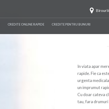
Birouri
CREDITE ONLINE RAPIDE
CREDITE PENTRU BUNURI
In viata apar mere
rapide. Fie ca est
urgenta medicala 
un imprumut rapid
Cu doar cateva cli
tau, fara drumur