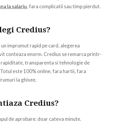
na la salariu
, fara complicatii sau timp pierdut.
alegi Credius?
 un imprumut rapid pe card, alegerea
ivit conteaza enorm. Credius se remarca printr-
 rapiditate, transparenta si tehnologie de
Totul este 100% online, fara hartii, fara
drumuri la ghisee.
ntiaza Credius?
impul de aprobare: doar cateva minute.