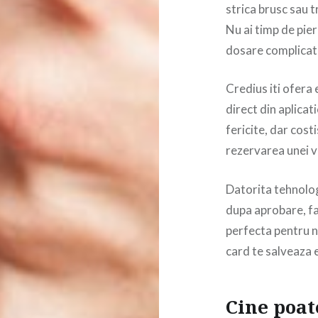
strica brusc sau 
Nu ai timp de pier
dosare complicate
Credius iti ofera 
direct din aplicati
fericite, dar cost
rezervarea unei 
Datorita tehnolog
dupa aprobare, far
perfecta pentru n
card te salveaza 
Cine poa