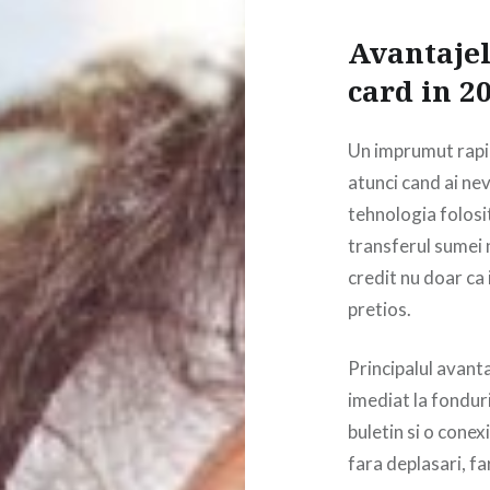
Avantaje
card in 2
Un imprumut rapid
atunci cand ai nev
tehnologia folosi
transferul sumei 
credit nu doar ca i
pretios.
Principalul avant
imediat la fondur
buletin si o conex
fara deplasari, fa