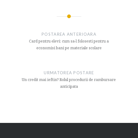
Navigare
articol
POSTAREA ANTERIOARA
Card pentru elevi: cum sa-l folosesti pentru a
economisi bani pe materiale scolare
URMATOREA POSTARE
Un credit mai ieftin? Rolul procedurii de rambursare
anticipata