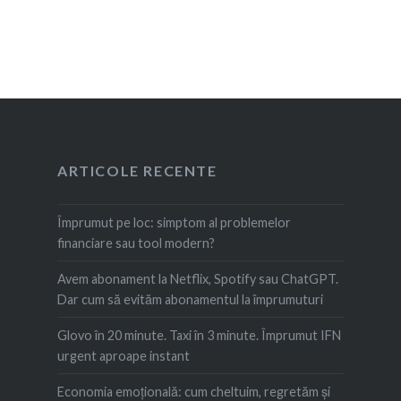
ARTICOLE RECENTE
Împrumut pe loc: simptom al problemelor
financiare sau tool modern?
Avem abonament la Netflix, Spotify sau ChatGPT.
Dar cum să evităm abonamentul la împrumuturi
Glovo în 20 minute. Taxi în 3 minute. Împrumut IFN
urgent aproape instant
Economia emoțională: cum cheltuim, regretăm şi