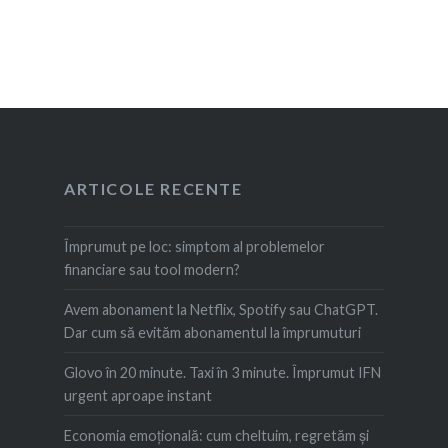
ARTICOLE RECENTE
Împrumut pe loc: simptom al problemelor
financiare sau tool modern?
Avem abonament la Netflix, Spotify sau ChatGPT.
Dar cum să evităm abonamentul la împrumuturi
Glovo în 20 minute. Taxi în 3 minute. Împrumut IFN
urgent aproape instant
Economia emoțională: cum cheltuim, regretăm şi