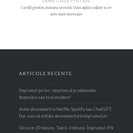
URMATOREA POSTARE
Credit pentru masina second: Cum aplici online si ce
acte sunt necesare
ARTICOLE RECENTE
Împrumut pe loc: simptom al problemelor
financiare sau tool modern?
Avem abonament la Netflix, Spotify sau ChatGPT.
Dar cum să evităm abonamentul la împrumuturi
Glovo în 20 minute. Taxi în 3 minute. Împrumut IFN