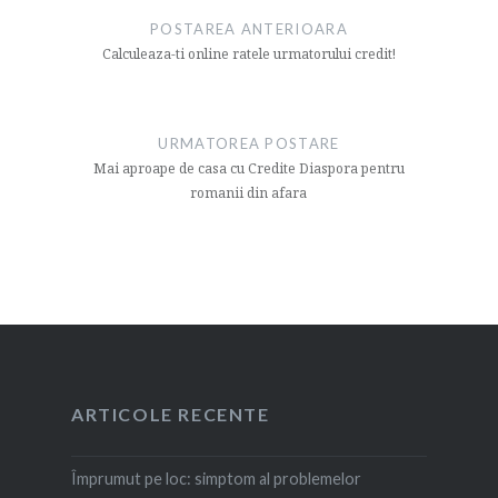
articol
POSTAREA ANTERIOARA
Calculeaza-ti online ratele urmatorului credit!
URMATOREA POSTARE
Mai aproape de casa cu Credite Diaspora pentru
romanii din afara
ARTICOLE RECENTE
Împrumut pe loc: simptom al problemelor