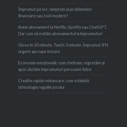
Împrumut pe loc: simptom al problemelor
financiare sau tool modern?
Avem abonament la Netflix, Spotify sau ChatGPT.
Dar cum să evităm abonamentul la împrumuturi
Glovo în 20 minute. Taxi în 3 minute. Împrumut IFN
urgent aproape instant
Economia emoțională: cum cheltuim, regretăm şi
apoi căutăm împrumuturi persoane fizice
Credite rapide nebancare: cum schimbă
tehnologia regulile jocului