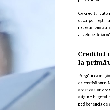
Cu creditul auto p
daca pornești l
necesar pentru r
anvelope de iarnă 
Creditul 
la primă
Pregătirea mașini
de costisitoare. M
acest caz, un
cre
asigure bugetul d
poți beneficia de 