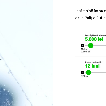
Întâmpină iarna c
de la Poliția Rutie
Navigare