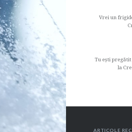
articol
Vrei un frigi
C
Tu ești pregăti
la Cre
ARTICOLE RE