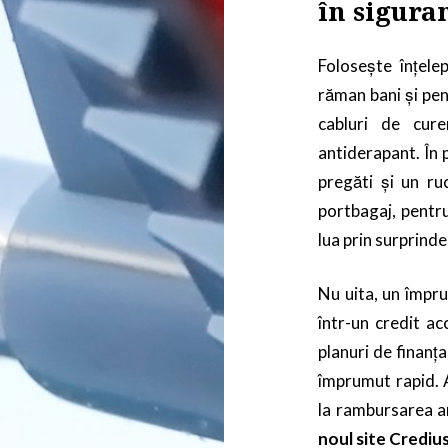
în sigura
Folosește înțele
răman bani și pen
cabluri de cure
antiderapant. În p
pregăti și un ru
portbagaj, pentru
lua prin surprinde
Nu uita, un împr
într-un credit acc
planuri de finanț
împrumut rapid. As
la rambursarea a
noul site Crediu