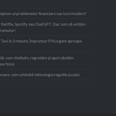
imptom al problemelor financiare sau tool modern?
Netflix, Spotify sau ChatGPT. Dar cum să evităm
prumuturi
. Taxi în 3 minute. Împrumut IFN urgent aproape
ă: cum cheltuim, regretăm şi apoi căutăm
ne fizice
ncare: cum schimbă tehnologia regulile jocului