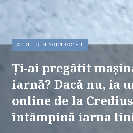
CREDITE DE NEVOI PERSONALE
Ți-ai pregătit mași
iarnă? Dacă nu, ia u
online de la Credius
întâmpină iarna lini