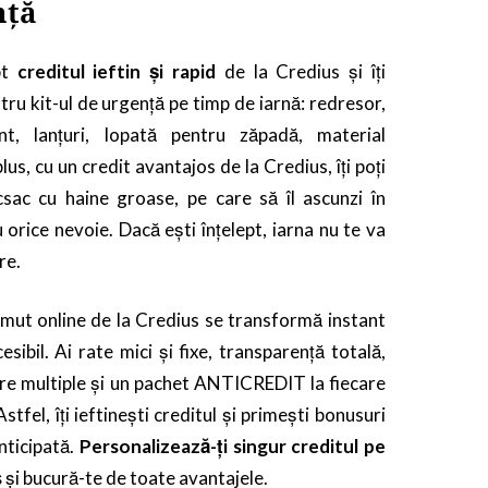
nță
pt
creditul ieftin și rapid
de la Credius și îți
tru kit-ul de urgență pe timp de iarnă: redresor,
nt, lanțuri, lopată pentru zăpadă, material
lus, cu un credit avantajos de la Credius, îți poți
csac cu haine groase, pe care să îl ascunzi în
 orice nevoie. Dacă ești înțelept, iarna nu te va
re.
umut online de la Credius se transformă instant
esibil. Ai rate mici și fixe, transparență totală,
are multiple și un pachet ANTICREDIT la fiecare
tfel, îți ieftinești creditul și primești bonusuri
nticipată.
Personalizează-ți singur creditul pe
s
și bucură-te de toate avantajele.