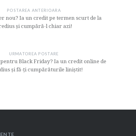
POSTAREA ANTERIOARA
der nou? Ia un credit pe termen scurt de la
redius și cumpără-l chiar azi!
URMATOREA POSTARE
t pentru Black Friday? Ia un credit online de
dius și fă-ți cumpărăturile liniștit!
CENTE