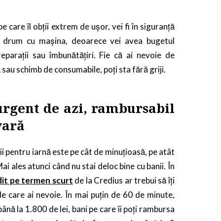
e care îl obții extrem de ușor, vei fi în siguranță
a drum cu mașina, deoarece vei avea bugetul
eparații sau îmbunătățiri. Fie că ai nevoie de
sau schimb de consumabile, poți sta fără griji.
urgent de azi, rambursabil
vară
i pentru iarnă este pe cât de minuțioasă, pe atât
ai ales atunci când nu stai deloc bine cu banii. În
dit pe termen scurt
de la Credius ar trebui să îți
e care ai nevoie. În mai puțin de 60 de minute,
până la 1.800 de lei, bani pe care îi poți rambursa