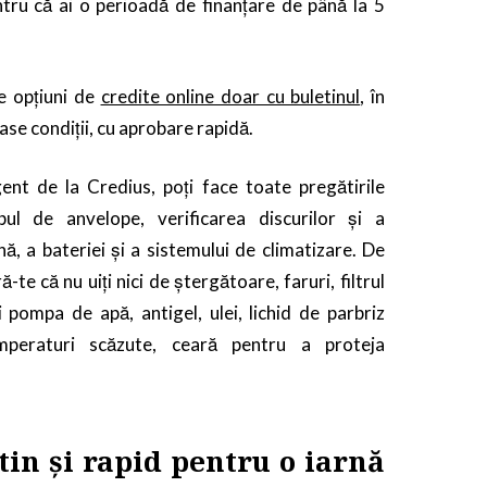
ntru că ai o perioadă de finanțare de până la 5
le opțiuni de
credite online doar cu buletinul
, în
ase condiții, cu aprobare rapidă.
ent de la Credius, poți face toate pregătirile
bul de anvelope, verificarea discurilor și a
nă, a bateriei și a sistemului de climatizare. De
te că nu uiți nici de ștergătoare, faruri, filtrul
 pompa de apă, antigel, ulei, lichid de parbriz
mperaturi scăzute, ceară pentru a proteja
ftin și rapid pentru o iarnă