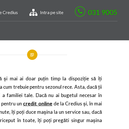
031 9005
le Credius
Intra pe site
 și mai ai doar puțin timp la dispoziție să îți
 cum trebuie pentru sezonul rece. Asta, dacă ții
i a familiei tale. Dacă nu ai bugetul necesar în
ă pentru un
credit online
de la Credius și, în mai
nute, îți poți duce mașina la un service sau, dacă
iceput în toate, îți poți pregăti singur mașina