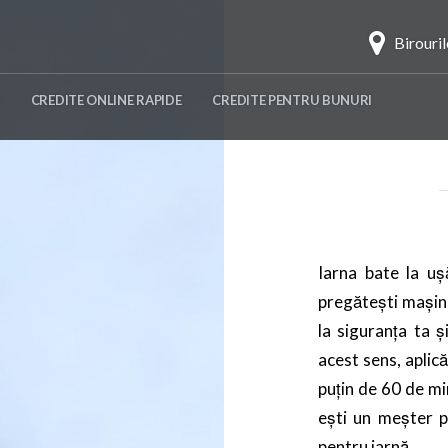
Birouri
CREDITE ONLINE RAPIDE
CREDITE PENTRU BUNURI
Iarna bate la ușă
pregătești mașina
la siguranța ta ș
acest sens, aplic
puțin de 60 de mi
ești un meșter pr
pentru iarnă.