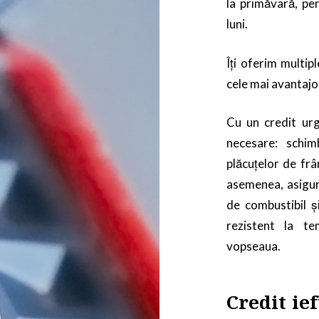
la primăvară, pe
luni.
Îți oferim multip
cele mai avantajo
Cu un credit urg
necesare: schim
plăcuțelor de frâ
asemenea, asigură-
de combustibil și
rezistent la te
vopseaua.
Credit ie