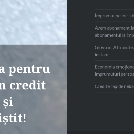
Împrumut pe loc: s
Avem abonament la 
abonamentul la îm
Glovo în 20 minute
instant
na pentru
Economia emoțional
împrumuturi persoa
n credit
Credite rapide neba
 și
știt!