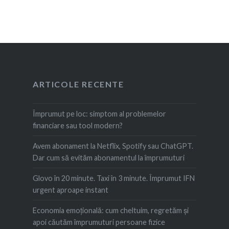
ARTICOLE RECENTE
Împrumut pe loc: simptom al problemelor
financiare sau tool modern?
Avem abonament la Netflix, Spotify sau ChatGPT.
Dar cum să evităm abonamentul la împrumuturi
Glovo în 20 minute. Taxi în 3 minute. Împrumut IFN
urgent aproape instant
Economia emoțională: cum cheltuim, regretăm şi
apoi căutăm împrumuturi persoane fizice