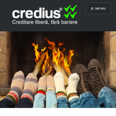
Skip
MENU
to
content
Credius