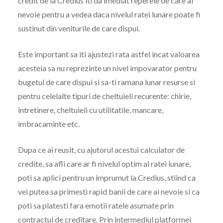
credit de la Credius iti da imediat reperele de care ai
nevoie pentru a vedea daca nivelul ratei lunare poate fi
sustinut din veniturile de care dispui.
Este important sa iti ajustezi rata astfel incat valoarea
acesteia sa nu reprezinte un nivel impovarator pentru
bugetul de care dispui si sa-ti ramana lunar resurse si
pentru celelalte tipuri de cheltuieli recurente: chirie,
intretinere, cheltuieli cu utilitatile, mancare,
imbracaminte etc.
Dupa ce ai reusit, cu ajutorul acestui calculator de
credite, sa afli care ar fi nivelul optim al ratei lunare,
poti sa aplici pentru un imprumut la Credius, stiind ca
vei putea sa primesti rapid banii de care ai nevoie si ca
poti sa platesti fara emotii ratele asumate prin
contractul de creditare. Prin intermediul platformei