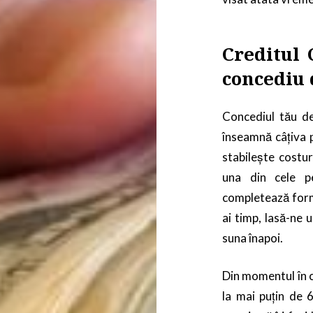
Creditul 
concediu 
Concediul tău de
înseamnă câțiva p
stabilește costur
una din cele pe
completează formu
ai timp, lasă-ne 
suna înapoi.
Din momentul în 
la mai puțin de 