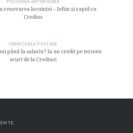
POSTAREA ANTERIOARA
u renovarea locuinței – Ieftin și rapid cu
Credius
URMATOREA POSTARE
ani până la salariu? Ia un credit pe termen
scurt de la Credius!
CENTE