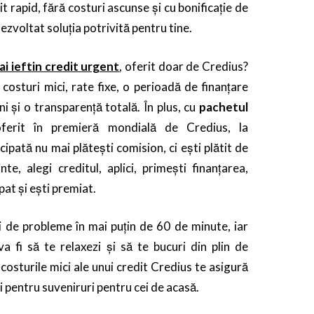
t rapid, fără costuri ascunse și cu bonificație de
zvoltat soluția potrivită pentru tine.
ai ieftin credit urgent
, oferit doar de Credius?
costuri mici, rate fixe, o perioadă de finanțare
ni și o transparență totală. În plus, cu
pachetul
oferit în premieră mondială de Credius, la
ipată nu mai plătești comision, ci ești plătit de
nte, alegi creditul, aplici, primești finanțarea,
at și ești premiat.
i de probleme în mai puțin de 60 de minute, iar
va fi să te relaxezi și să te bucuri din plin de
 costurile mici ale unui credit Credius te asigură
și pentru suveniruri pentru cei de acasă.