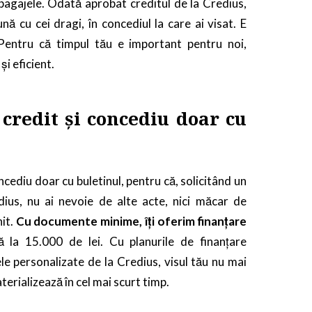
i bagajele. Odată aprobat creditul de la Credius,
ună cu cei dragi, în concediul la care ai visat. E
Pentru că timpul tău e important pentru noi,
și eficient.
 credit și concediu doar cu
concediu doar cu buletinul, pentru că, solicitând un
dius, nu ai nevoie de alte acte, nici măcar de
it.
Cu documente minime, îți oferim finanțare
ă la 15.000 de lei. Cu planurile de finanțare
ele personalizate de la Credius, visul tău nu mai
terializează în cel mai scurt timp.