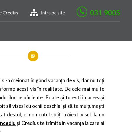
031 9005
le Credius
Intra pe site
 și-a creionat în gând vacanța de vis, dar nu toți
sforme acest vis în realitate. De cele mai multe
ndurilor insuficiente. Poate și tu ești în aceeași
voit să visezi cu ochii deschiși și să te mulțumești
at destul, e momentul să îți trăiești visul. Ia un
oncediu
și Credius te trimite în vacanța la care ai
.