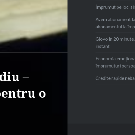
Împrumut pe loc: s
Avem abonament la 
abonamentul la îm
Glovo în 20 minute
instant
Economia emoțional
împrumuturi persoa
diu –
Credite rapide neba
pentru o