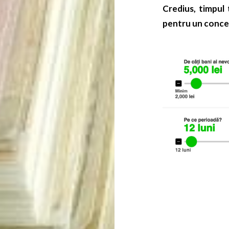
Credius, timpul 
pentru un conced
Navigare
articol