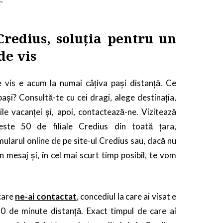
Credius, soluția pentru un
de vis
 vis e acum la numai câțiva pași distanță. Ce
ași? Consultă-te cu cei dragi, alege destinația,
ile vacanței și, apoi, contactează-ne. Vizitează
ste 50 de filiale Credius din toată țara,
larul online de pe site-ul Credius sau, dacă nu
un mesaj și, în cel mai scurt timp posibil, te vom
care
ne-ai contactat
, concediul la care ai visat e
60 de minute distanță. Exact timpul de care ai