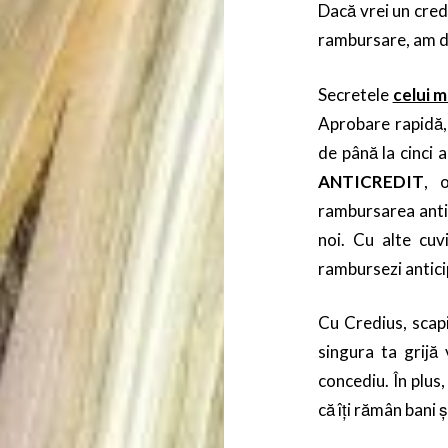
Dacă vrei un credi
rambursare, am de
Secretele
celui m
Aprobare rapidă, 
de până la cinci a
ANTICREDIT
, 
rambursarea antic
noi. Cu alte cuvi
rambursezi anticip
Cu Credius, scap
singura ta grijă 
concediu. În plus,
că îți rămân bani 