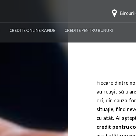
Birouri
CREDITE ONLINE RAPIDE
CREDITE PENTRU BUNURI
Fiecare dintre noi
au reușit să tran
ori, din cauza fo
situație, fiind ne
cu atât. Ai aștept
credit pentru c
visat atâta vreme