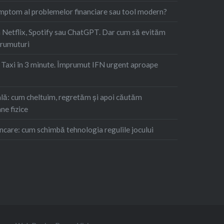
imptom al problemelor financiare sau tool modern?
Netflix, Spotify sau ChatGPT. Dar cum să evităm
prumuturi
. Taxi în 3 minute. Împrumut IFN urgent aproape
ă: cum cheltuim, regretăm şi apoi căutăm
ne fizice
ncare: cum schimbă tehnologia regulile jocului