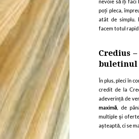
nevoie să îți fac
poți pleca, împre
atât de simplu. 
facem totul rapid 
Credius –
buletinul
În plus, pleci în 
credit de la Cre
adeverință de ven
maximă
, de pân
multiple și ofert
așteaptă, ci se ma