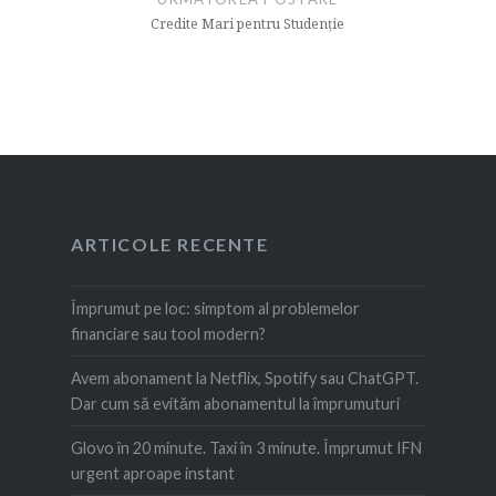
Credite Mari pentru Studenție
ARTICOLE RECENTE
Împrumut pe loc: simptom al problemelor
financiare sau tool modern?
Avem abonament la Netflix, Spotify sau ChatGPT.
Dar cum să evităm abonamentul la împrumuturi
Glovo în 20 minute. Taxi în 3 minute. Împrumut IFN
urgent aproape instant