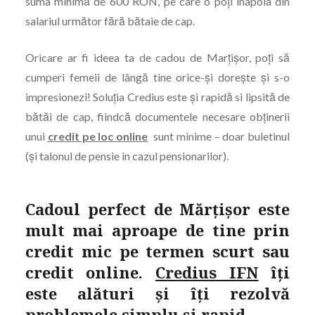
suma minimă de 600 RON, pe care o poți înapoia din
salariul următor fără bătaie de cap.
Oricare ar fi ideea ta de cadou de Marțișor, poți să
cumperi femeii de lângă tine orice-și dorește și s-o
impresionezi! Soluția Credius este și rapidă si lipsită de
bătăi de cap, fiindcă documentele necesare obținerii
unui
credit pe loc online
sunt minime – doar buletinul
(și talonul de pensie in cazul pensionarilor).
Cadoul perfect de Mărțișor este
mult mai aproape de tine prin
credit mic pe termen
scurt
sau
credit online
.
Credius IFN
îți
este alături și îți rezolvă
problemele simplu și rapid.