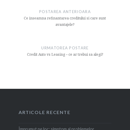
articol
POSTAREA ANTERIOARA
Ce inseamna refinantarea creditului si care sunt
avantajele?
URMATOREA POSTARE
Credit Auto vs Leasing – ce ar trebui sa alegi?
ARTICOLE RECENTE
Împrumut pe loc: simptom al problemelor