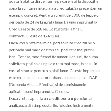
poata fi platita din veniturile pe care le ai la dispozitie,
pana la achitarea integrala a creditului. Sa prezentam un
exemplu concret. Pentru un credit de 5000 de lei, pe o
perioada de 24 de luni, rata lunară a unui imprumut la
Credius este de 518 lei. Costul total la finalul
contractului este de 12432 lei.
Daca vrei o rata mai mica, poti solicita creditul pe o
perioada mai mare de timp sau poti cere mai putini
bani. Tot asa, modificand fie numarul de luni, fie suma
solicitata, poti sa ajungi la o rata mai mare, in cazul in
care ai resurse pentru a o plati lunar. Ce este important
este ca acest calculator dobanda tine cont si de DAE
(Dobanda Anuala Efectiva) si de comisioanele
aplicabile unui imprumut la Credius.
Daca vrei sa aplici la un
credit pentru pensionari
,
analizeaza din timp costurile, folosind instrumente