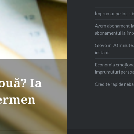
Împrumut pe loc: s
Avem abonament la 
abonamentul la îm
Glovo în 20 minute
instant
Economia emoțional
împrumuturi persoa
ouă? Ia
Credite rapide neba
termen