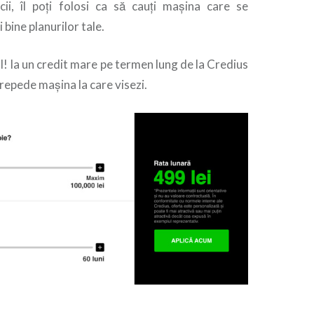
icii, îl poți folosi ca să cauți mașina care se
 bine planurilor tale.
l! Ia un credit mare pe termen lung de la Credius
 repede mașina la care visezi.