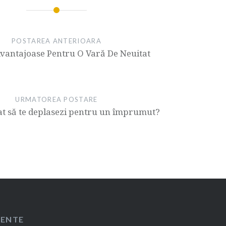
POSTAREA ANTERIOARA
Avantajoase Pentru O Vară De Neuitat
URMATOREA POSTARE
at să te deplasezi pentru un împrumut?
CENTE