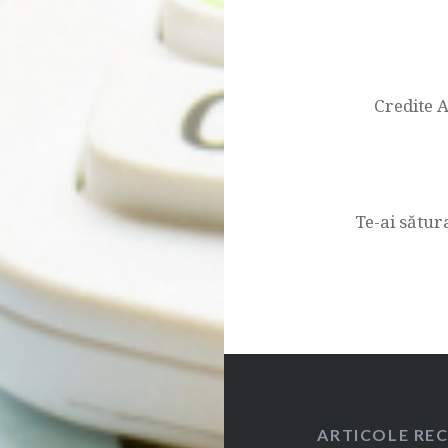
Navigare
articol
Credite 
Te-ai sătur
ARTICOLE RE