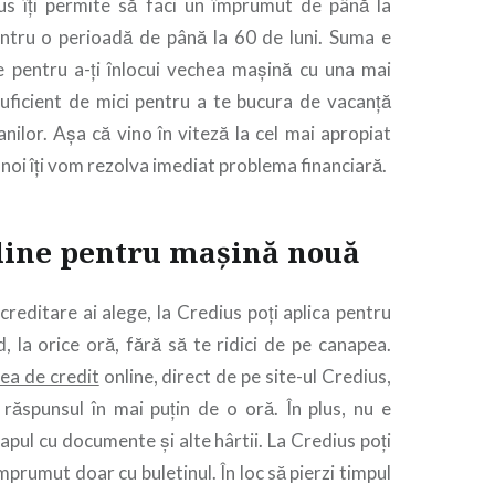
us îți permite să faci un împrumut de până la
entru o perioadă de până la 60 de luni. Suma e
e pentru a-ți înlocui vechea mașină cu una mai
suficient de mici pentru a te bucura de vacanță
banilor. Așa că vino în viteză la cel mai apropiat
 noi îți vom rezolva imediat problema financiară.
line pentru mașină nouă
creditare ai alege, la Credius poți aplica pentru
 la orice oră, fără să te ridici de pe canapea.
ea de credit
online, direct de pe site-ul Credius,
m răspunsul în mai puțin de o oră. În plus, nu e
 capul cu documente și alte hârtii. La Credius poți
mprumut doar cu buletinul. În loc să pierzi timpul