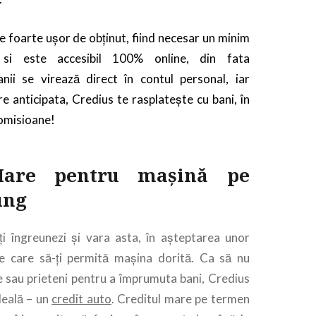
e foarte ușor de obținut, fiind necesar un minim
si este accesibil 100% online, din fata
Banii se virează direct în contul personal, iar
 anticipata, Credius te rasplatește cu bani, în
comisioane!
Mare pentru mașină pe
ung
ți îngreunezi și vara asta, în așteptarea unor
e care să-ți permită mașina dorită. Ca să nu
de sau prieteni pentru a împrumuta bani, Credius
ideală – un
credit auto
. Creditul mare pe termen