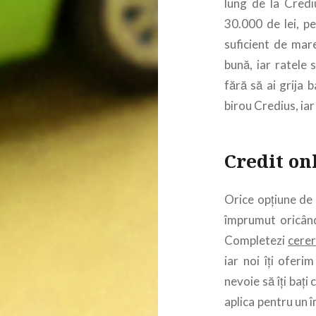
lung de la Credi
30.000 de lei, p
suficient de mar
bună, iar ratele 
fără să ai grija 
birou Credius, iar
Credit on
Orice opțiune de 
împrumut oricând,
Completezi
cerer
iar noi îți oferi
nevoie să îți bați
aplica pentru un î