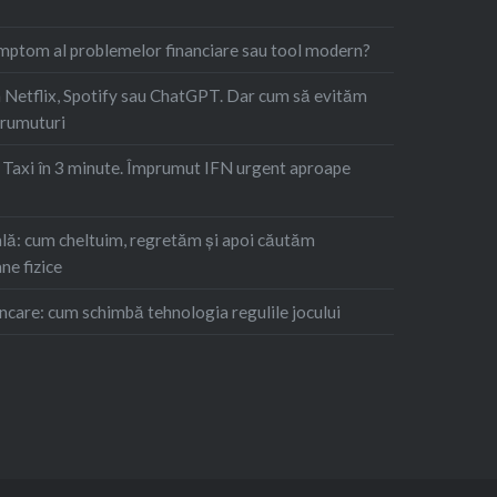
imptom al problemelor financiare sau tool modern?
Netflix, Spotify sau ChatGPT. Dar cum să evităm
prumuturi
. Taxi în 3 minute. Împrumut IFN urgent aproape
ă: cum cheltuim, regretăm şi apoi căutăm
ne fizice
ncare: cum schimbă tehnologia regulile jocului