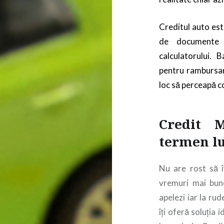
Creditul auto est
de documente 
calculatorului. 
pentru rambursare
loc să perceapă 
Credit 
termen l
Nu are rost să î
vremuri mai bun
apelezi iar la ru
îți oferă soluția 