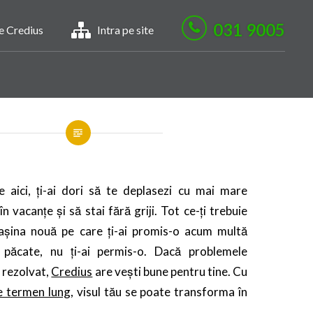
031 9005
le Credius
Intra pe site
 aici, ți-ai dori să te deplasezi cu mai mare
n vacanțe și să stai fără griji. Tot ce-ți trebuie
așina nouă pe care ți-ai promis-o acum multă
 păcate, nu ți-ai permis-o. Dacă problemele
u rezolvat,
Credius
are vești bune pentru tine. Cu
e termen lung
, visul tău se poate transforma în
.