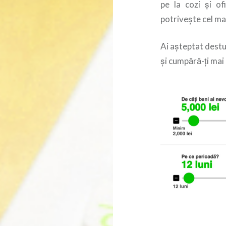
pe la cozi și of
potrivește cel mai
Ai așteptat destu
și cumpără-ți mai