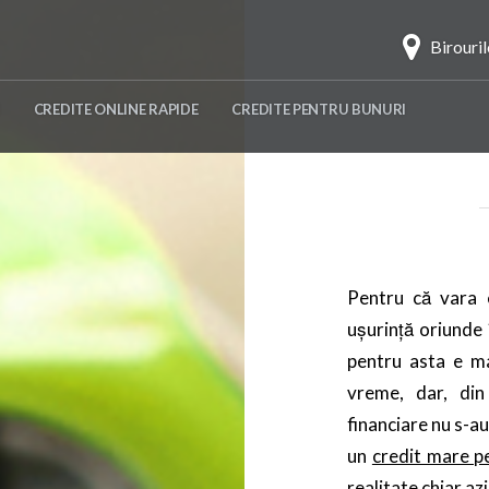
Birouri
CREDITE ONLINE RAPIDE
CREDITE PENTRU BUNURI
Pentru că vara e
ușurință oriunde î
pentru asta e m
vreme, dar, din
financiare nu s-a
un
credit mare p
realitate chiar azi