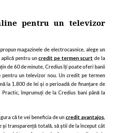
nline pentru un televizor
i propun magazinele de electrocasnice, alege un
, aplică pentru un
credit pe termen scurt
de la
țin de 60 de minute, Credius îți poate oferi banii
e pentru un televizor nou. Un credit pe termen
ână la 1.800 de lei și o perioadă de finanțare de
i. Practic, împrumuți de la Credius bani până la
igura că te vei beneficia de un
credit avantajos
,
xe și transparență totală, să știi de la început cât