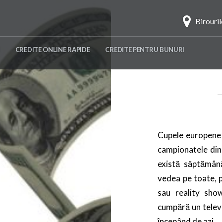
Birouri
CREDITE ONLINE RAPIDE
CREDITE PENTRU BUNURI
Cupele europene s
campionatele din 
există săptămână
vedea pe toate, p
sau reality sho
cumpără un televiz
începând de azi.