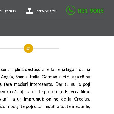
031 9005
le Credius
Intra pe site
unt în plină desfășurare, la fel și Liga I, dar și
Anglia, Spania, Italia, Germania, etc., așa că nu
 fără meciuri interesante. Dar tu nu le poți
entru că soția are alte preferințe. Ea vrea filme
w-uri. Ia un
împrumut online
de la Credius,
or nou și te poți uita liniștit la toate meciurile,