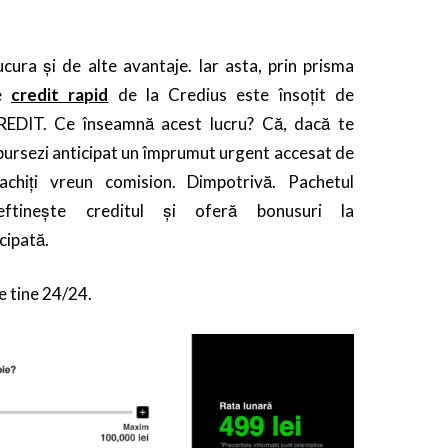
bucura și de alte avantaje. Iar asta, prin prisma
ce
credit rapid
de la Credius este însoțit de
EDIT. Ce înseamnă acest lucru? Că, dacă te
bursezi anticipat un împrumut urgent accesat de
achiți vreun comision. Dimpotrivă. Pachetul
ftinește creditul și oferă bonusuri la
cipată.
e tine 24/24.