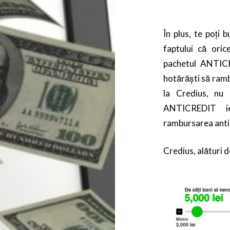
În plus, te poți 
faptului că ori
pachetul ANTICR
hotărăști să ram
la Credius, nu 
ANTICREDIT ie
rambursarea anti
Credius, alături d