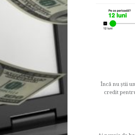
Navigare
articol
Încă nu știi u
credit pentr