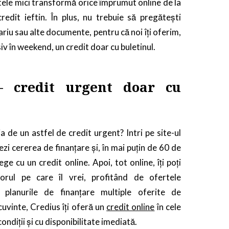
ratele mici transformă orice împrumut online de la
redit ieftin. În plus, nu trebuie să pregătești
ariu sau alte documente, pentru că noi îți oferim,
usiv în weekend, un credit doar cu buletinul.
– credit urgent doar cu
a de un astfel de credit urgent? Intri pe site-ul
zi cererea de finanțare și, în mai puțin de 60 de
ege cu un credit online. Apoi, tot online, îți poți
orul pe care îl vrei, profitând de ofertele
i planurile de finanțare multiple oferite de
cuvinte, Credius îți oferă un
credit online
în cele
ndiții și cu disponibilitate imediată.