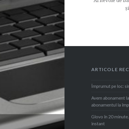
Ai nevoie de ba
ș
ARTICOLE RE
Împrumut pe loc: s
Avem abonament la 
abonamentul la îm
Glovo în 20 minute
instant