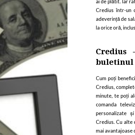
ai de plătit. Iar 
Credius într-un c
adeverință de sal
la orice oră, incl
Credius 
buletinul
Cum poți benefici
Credius, complete
minute, te poți al
comanda televiz
personalizate ș
Credius. Cu alte 
mai avantajoase co