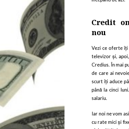
Credit o
nou
Vezi ce oferte îț
televizor și, apoi
Credius. În mai pu
de care ai nevoi
scurt îți aduce p
până la cinci lun
salariu.
Iar noi ne vom as
cu rate mici și fi