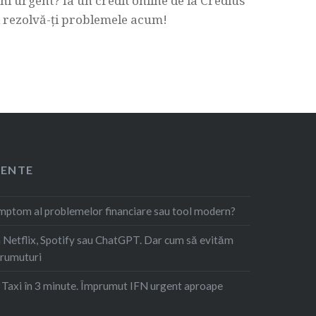
ni urgent? Ia un credit online de la Credius
i rezolvă-ți problemele acum!
CENTE
imptom al problemelor financiare sau tool modern?
Netflix, Spotify sau ChatGPT. Dar cum să evităm
prumuturi
. Taxi în 3 minute. Împrumut IFN urgent aproape