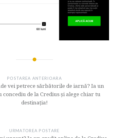
POSTAREA ANTERIOARA
nde vei petrece sărbătorile de iarnă? Ia un
u concediu de la Credius și alege chiar tu
destinația!
URMATOREA POSTARE