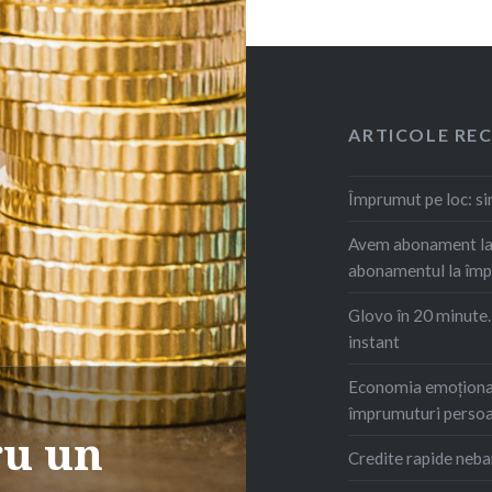
ARTICOLE RE
Împrumut pe loc: s
Avem abonament la 
abonamentul la îm
Glovo în 20 minute
instant
Economia emoțional
împrumuturi persoa
ru un
Credite rapide neba