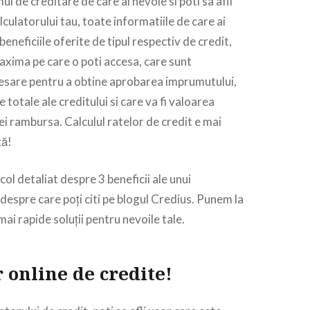
l de creditare de care ai nevoie si poti sa afli
alculatorului tau, toate informatiile de care ai
beneficiile oferite de tipul respectiv de credit,
xima pe care o poti accesa, care sunt
sare pentru a obtine aprobarea imprumutului,
e totale ale creditului si care va fi valoarea
ei rambursa. Calculul ratelor de credit e mai
tă!
icol detaliat despre 3 beneficii ale unui
, despre care poți citi pe blogul Credius. Punem la
 mai rapide soluții pentru nevoile tale.
 online de credite!