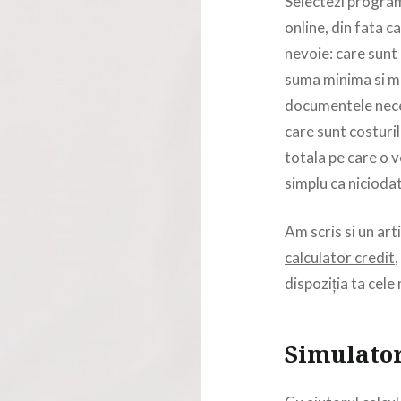
Selectezi programu
online, din fata c
nevoie: care sunt 
suma minima si ma
documentele nece
care sunt costuril
totala pe care o v
simplu ca nicioda
Am scris si un art
calculator credit
dispoziția ta cele
Simulator