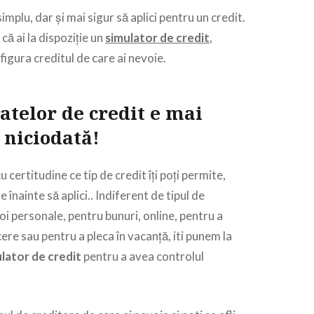
mplu, dar și mai sigur să aplici pentru un credit.
că ai la dispoziție un
simulator de credit
,
igura creditul de care ai nevoie.
ratelor de credit e mai
 niciodată!
u certitudine ce tip de credit îți poți permite,
e înainte să aplici.. Indiferent de tipul de
i personale, pentru bunuri, online, pentru a
cere sau pentru a pleca în vacanță, iti punem la
lator de credit
pentru a avea controlul