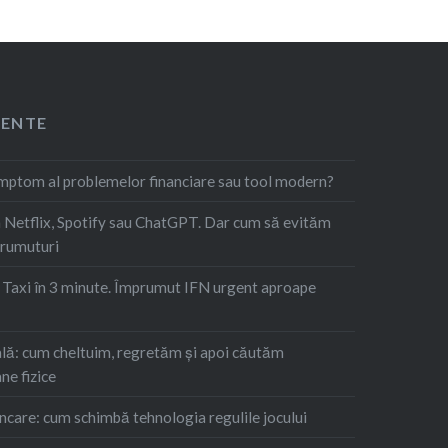
CENTE
imptom al problemelor financiare sau tool modern?
Netflix, Spotify sau ChatGPT. Dar cum să evităm
prumuturi
. Taxi în 3 minute. Împrumut IFN urgent aproape
ă: cum cheltuim, regretăm şi apoi căutăm
ne fizice
ncare: cum schimbă tehnologia regulile jocului