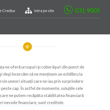
031 9005
le Credius
Intra pe site
iața ne oferă urcușuri și coborâșuri din punct de
și deși încercăm să ne menținem un echilibru la
ervin uneori situații care ne iau prin surprindere
e peste cap. În astfel de momente, soluțiile cele
n care ne putem recăpăta stabilitatea financiară
i nevoile financiare, sunt creditele.