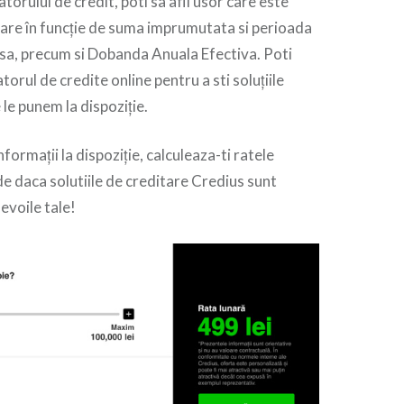
atorului de credit, poti sa afli usor care este
nare în funcție de suma imprumutata si perioada
sa, precum si Dobanda Anuala Efectiva. Poti
atorul de credite online pentru a sti soluțiile
 le punem la dispoziție.
formații la dispoziție, calculeaza-ti ratele
de daca solutiile de creditare Credius sunt
evoile tale!