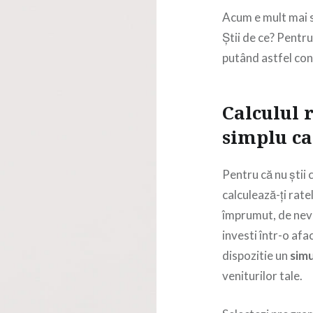
Acum e mult mai si
Știi de ce? Pentru 
putând astfel conf
Calculul 
simplu ca
Pentru că nu știi c
calculează-ți ratel
împrumut, de nevo
investi într-o afa
dispozitie un
simu
veniturilor tale.