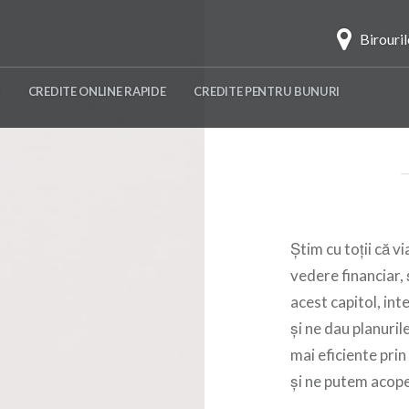
Birouri
CREDITE ONLINE RAPIDE
CREDITE PENTRU BUNURI
Știm cu toții că v
vedere financiar, 
acest capitol, int
și ne dau planuril
mai eficiente pri
și ne putem acoper